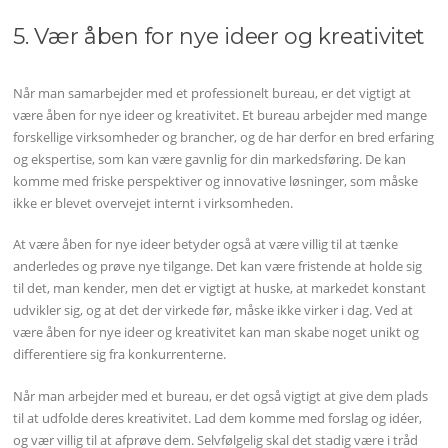
5. Vær åben for nye ideer og kreativitet
Når man samarbejder med et professionelt bureau, er det vigtigt at
være åben for nye ideer og kreativitet. Et bureau arbejder med mange
forskellige virksomheder og brancher, og de har derfor en bred erfaring
og ekspertise, som kan være gavnlig for din markedsføring. De kan
komme med friske perspektiver og innovative løsninger, som måske
ikke er blevet overvejet internt i virksomheden.
At være åben for nye ideer betyder også at være villig til at tænke
anderledes og prøve nye tilgange. Det kan være fristende at holde sig
til det, man kender, men det er vigtigt at huske, at markedet konstant
udvikler sig, og at det der virkede før, måske ikke virker i dag. Ved at
være åben for nye ideer og kreativitet kan man skabe noget unikt og
differentiere sig fra konkurrenterne.
Når man arbejder med et bureau, er det også vigtigt at give dem plads
til at udfolde deres kreativitet. Lad dem komme med forslag og idéer,
og vær villig til at afprøve dem. Selvfølgelig skal det stadig være i tråd