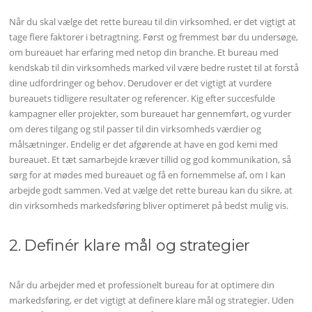
Når du skal vælge det rette bureau til din virksomhed, er det vigtigt at
tage flere faktorer i betragtning. Først og fremmest bør du undersøge,
om bureauet har erfaring med netop din branche. Et bureau med
kendskab til din virksomheds marked vil være bedre rustet til at forstå
dine udfordringer og behov. Derudover er det vigtigt at vurdere
bureauets tidligere resultater og referencer. Kig efter succesfulde
kampagner eller projekter, som bureauet har gennemført, og vurder
om deres tilgang og stil passer til din virksomheds værdier og
målsætninger. Endelig er det afgørende at have en god kemi med
bureauet. Et tæt samarbejde kræver tillid og god kommunikation, så
sørg for at mødes med bureauet og få en fornemmelse af, om I kan
arbejde godt sammen. Ved at vælge det rette bureau kan du sikre, at
din virksomheds markedsføring bliver optimeret på bedst mulig vis.
2. Definér klare mål og strategier
Når du arbejder med et professionelt bureau for at optimere din
markedsføring, er det vigtigt at definere klare mål og strategier. Uden