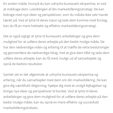
En anden måde, hvorpå du kan udnytte bureauets ekspertise, er ved
at inddrage dem i udviklingen af din markedsføringsstrategi. De kan
bidrage med nye ideer og perspektiver, som du måske ikke selv havde
tænkt på. Ved at lytte til deres input og lade dem komme med forslag,
kan du få en mere helstøbt og effektiv markedsføringsstrategi.
Det er også vigtigt at lytte til bureauets anbefalinger og give dem
mulighed for at udføre deres arbejde på den bedst mulige måde. De
har den nødvendige viden og erfaring til at træffe de rette beslutninger
og gennemføre de nødvendige tiltag. Ved at give dem tillid og lade dem
udføre deres arbejde, kan du få mest muligt ud af samarbejdet og
opnå de bedste resultater.
Samlet set er det afgørende at udnytte bureauets ekspertise og
erfaring, når du samarbejder med dem om din markedsføring. De kan
give dig værdifuld rådgivning, hjælpe dig med at undgå fejltagelser og
bringe nye ideer og perspektiver til bordet. Ved at lytte til deres
anbefalinger og give dem mulighed for at udføre deres arbejde på den
bedst mulige måde, kan du opnå en mere effektiv og succesfuld
markedsføringsindsats.