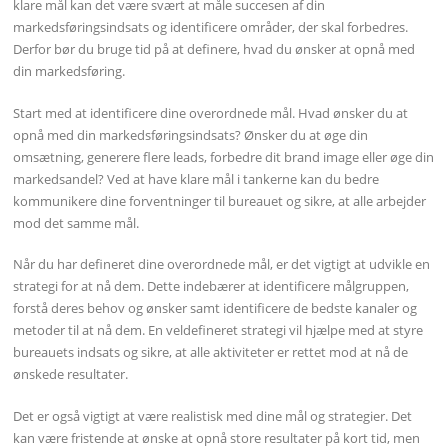
klare mål kan det være svært at måle succesen af ​​din
markedsføringsindsats og identificere områder, der skal forbedres.
Derfor bør du bruge tid på at definere, hvad du ønsker at opnå med
din markedsføring.
Start med at identificere dine overordnede mål. Hvad ønsker du at
opnå med din markedsføringsindsats? Ønsker du at øge din
omsætning, generere flere leads, forbedre dit brand image eller øge din
markedsandel? Ved at have klare mål i tankerne kan du bedre
kommunikere dine forventninger til bureauet og sikre, at alle arbejder
mod det samme mål.
Når du har defineret dine overordnede mål, er det vigtigt at udvikle en
strategi for at nå dem. Dette indebærer at identificere målgruppen,
forstå deres behov og ønsker samt identificere de bedste kanaler og
metoder til at nå dem. En veldefineret strategi vil hjælpe med at styre
bureauets indsats og sikre, at alle aktiviteter er rettet mod at nå de
ønskede resultater.
Det er også vigtigt at være realistisk med dine mål og strategier. Det
kan være fristende at ønske at opnå store resultater på kort tid, men