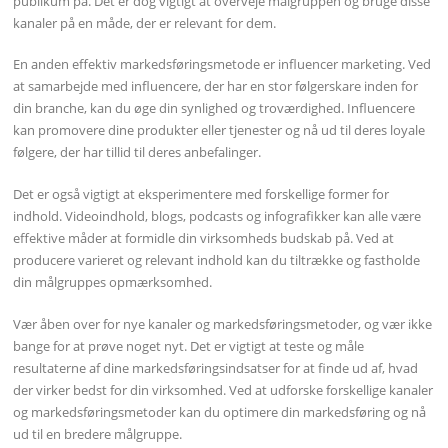
publikum på. Det er dog vigtigt at overveje målgruppen og bruge disse
kanaler på en måde, der er relevant for dem.
En anden effektiv markedsføringsmetode er influencer marketing. Ved
at samarbejde med influencere, der har en stor følgerskare inden for
din branche, kan du øge din synlighed og troværdighed. Influencere
kan promovere dine produkter eller tjenester og nå ud til deres loyale
følgere, der har tillid til deres anbefalinger.
Det er også vigtigt at eksperimentere med forskellige former for
indhold. Videoindhold, blogs, podcasts og infografikker kan alle være
effektive måder at formidle din virksomheds budskab på. Ved at
producere varieret og relevant indhold kan du tiltrække og fastholde
din målgruppes opmærksomhed.
Vær åben over for nye kanaler og markedsføringsmetoder, og vær ikke
bange for at prøve noget nyt. Det er vigtigt at teste og måle
resultaterne af dine markedsføringsindsatser for at finde ud af, hvad
der virker bedst for din virksomhed. Ved at udforske forskellige kanaler
og markedsføringsmetoder kan du optimere din markedsføring og nå
ud til en bredere målgruppe.