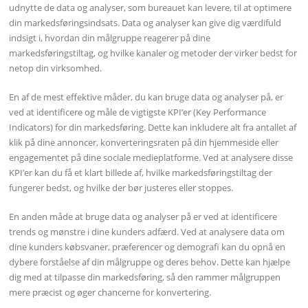
udnytte de data og analyser, som bureauet kan levere, til at optimere
din markedsføringsindsats. Data og analyser kan give dig værdifuld
indsigt i, hvordan din målgruppe reagerer på dine
markedsføringstiltag, og hvilke kanaler og metoder der virker bedst for
netop din virksomhed.
En af de mest effektive måder, du kan bruge data og analyser på, er
ved at identificere og måle de vigtigste KPI’er (Key Performance
Indicators) for din markedsføring. Dette kan inkludere alt fra antallet af
klik på dine annoncer, konverteringsraten på din hjemmeside eller
engagementet på dine sociale medieplatforme. Ved at analysere disse
KPI’er kan du få et klart billede af, hvilke markedsføringstiltag der
fungerer bedst, og hvilke der bør justeres eller stoppes.
En anden måde at bruge data og analyser på er ved at identificere
trends og mønstre i dine kunders adfærd. Ved at analysere data om
dine kunders købsvaner, præferencer og demografi kan du opnå en
dybere forståelse af din målgruppe og deres behov. Dette kan hjælpe
dig med at tilpasse din markedsføring, så den rammer målgruppen
mere præcist og øger chancerne for konvertering.