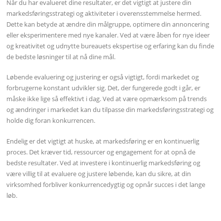
Når du har evalueret dine resultater, er det vigtigt at justere din
markedsføringsstrategi og aktiviteter i overensstemmelse hermed.
Dette kan betyde at ændre din målgruppe, optimere din annoncering
eller eksperimentere med nye kanaler. Ved at være åben for nye ideer
og kreativitet og udnytte bureauets ekspertise og erfaring kan du finde
de bedste løsninger til at nå dine mål.
Løbende evaluering og justering er også vigtigt, fordi markedet og
forbrugerne konstant udvikler sig. Det, der fungerede godt i går, er
måske ikke lige så effektivt i dag. Ved at være opmærksom på trends
og ændringer i markedet kan du tilpasse din markedsføringsstrategi og
holde dig foran konkurrencen.
Endelig er det vigtigt at huske, at markedsføring er en kontinuerlig
proces. Det kræver tid, ressourcer og engagement for at opnå de
bedste resultater. Ved at investere i kontinuerlig markedsføring og
være villig til at evaluere og justere løbende, kan du sikre, at din
virksomhed forbliver konkurrencedygtig og opnår succes i det lange
løb.