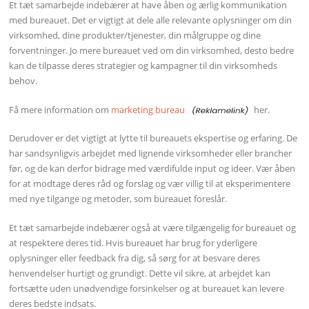
Et tæt samarbejde indebærer at have åben og ærlig kommunikation
med bureauet. Det er vigtigt at dele alle relevante oplysninger om din
virksomhed, dine produkter/tjenester, din målgruppe og dine
forventninger. Jo mere bureauet ved om din virksomhed, desto bedre
kan de tilpasse deres strategier og kampagner til din virksomheds
behov.
Få mere information om
marketing bureau
her.
Derudover er det vigtigt at lytte til bureauets ekspertise og erfaring. De
har sandsynligvis arbejdet med lignende virksomheder eller brancher
før, og de kan derfor bidrage med værdifulde input og ideer. Vær åben
for at modtage deres råd og forslag og vær villig til at eksperimentere
med nye tilgange og metoder, som bureauet foreslår.
Et tæt samarbejde indebærer også at være tilgængelig for bureauet og
at respektere deres tid. Hvis bureauet har brug for yderligere
oplysninger eller feedback fra dig, så sørg for at besvare deres
henvendelser hurtigt og grundigt. Dette vil sikre, at arbejdet kan
fortsætte uden unødvendige forsinkelser og at bureauet kan levere
deres bedste indsats.