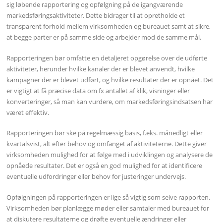
sig løbende rapportering og opfølgning på de igangværende
markedsføringsaktiviteter. Dette bidrager til at opretholde et
transparent forhold mellem virksomheden og bureauet samt at sikre,
at begge parter er på samme side og arbejder mod de samme mål.
Rapporteringen bør omfatte en detaljeret opgørelse over de udførte
aktiviteter, herunder hvilke kanaler der er blevet anvendt, hvilke
kampagner der er blevet udført, og hvilke resultater der er opnået. Det
er vigtigt at få præcise data om fx antallet af klik, visninger eller
konverteringer, så man kan vurdere, om markedsføringsindsatsen har
været effektiv.
Rapporteringen bør ske på regelmæssig basis, f.eks. månedligt eller
kvartalsvist, alt efter behov og omfanget af aktiviteterne. Dette giver
virksomheden mulighed for at følge med i udviklingen og analysere de
opnåede resultater. Det er også en god mulighed for at identificere
eventuelle udfordringer eller behov for justeringer undervejs.
Opfølgningen på rapporteringen er lige så vigtig som selve rapporten.
Virksomheden bør planlægge møder eller samtaler med bureauet for
at diskutere resultaterne og drøfte eventuelle ændringer eller