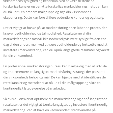
virksomheds synlighed og kendskab. Ved at være til stede på
forskellige kanaler og benytte forskellige markedsføringsmetoder, kan
du nå ud til en bredere målgruppe og øge din virksomheds
eksponering. Dette kan føre til flere potentielle kunder og øget salg.
Det er vigtigt at huske på, at markedsføring er en løbende proces, der
kræver vedholdenhed og tålmodighed. Resultaterne af din
markedsføringsindsats vil ikke nødvendigvis være synlige fra den ene
dag til den anden, men ved at være vedholdende og fortsætte med at
investere i markedsføring, kan du opnå langsigtede resultater og vækst
for din virksomhed.
En professionel markedsføringsbureau kan hjælpe dig med at udvikle
og implementere en langsigtet markedsføringsstrategi, der passer til
din virksomheds behov og mål. De kan hjælpe med at identificere de
rette kanaler og metoder til at nå ud til din målgruppe og sikre en
kontinuerlig tilstedeværelse på markedet.
Så hvis du ønsker at optimere din markedsføring og opnå langsigtede
resultater, er det vigtigt at tænke langsigtet og investere i kontinuerlig
markedsføring. Ved at have en vedvarende tilstedeværelse på