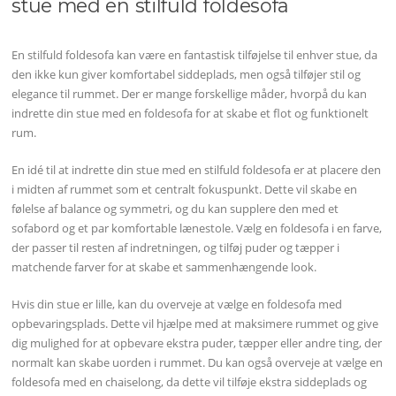
stue med en stilfuld foldesofa
En stilfuld foldesofa kan være en fantastisk tilføjelse til enhver stue, da
den ikke kun giver komfortabel siddeplads, men også tilføjer stil og
elegance til rummet. Der er mange forskellige måder, hvorpå du kan
indrette din stue med en foldesofa for at skabe et flot og funktionelt
rum.
En idé til at indrette din stue med en stilfuld foldesofa er at placere den
i midten af rummet som et centralt fokuspunkt. Dette vil skabe en
følelse af balance og symmetri, og du kan supplere den med et
sofabord og et par komfortable lænestole. Vælg en foldesofa i en farve,
der passer til resten af indretningen, og tilføj puder og tæpper i
matchende farver for at skabe et sammenhængende look.
Hvis din stue er lille, kan du overveje at vælge en foldesofa med
opbevaringsplads. Dette vil hjælpe med at maksimere rummet og give
dig mulighed for at opbevare ekstra puder, tæpper eller andre ting, der
normalt kan skabe uorden i rummet. Du kan også overveje at vælge en
foldesofa med en chaiselong, da dette vil tilføje ekstra siddeplads og