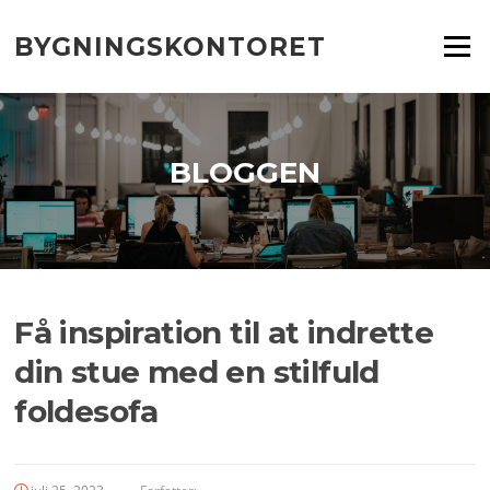
Spring
til
BYGNINGSKONTORET
Menu
indhold
BLOGGEN
Få inspiration til at indrette
din stue med en stilfuld
foldesofa