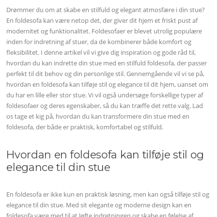
Drømmer du om at skabe en stilfuld og elegant atmosfære i din stue?
En foldesofa kan være netop det, der giver dit hjem et friskt pust af
modernitet og funktionalitet. Foldesofaer er blevet utrolig populære
inden for indretning af stuer, da de kombinerer både komfort og
fleksibilitet. I denne artikel vil vi give dig inspiration og gode råd til,
hvordan du kan indrette din stue med en stilfuld foldesofa, der passer
perfekt til dit behov og din personlige stil. Gennemgående vil vi se på,
hvordan en foldesofa kan tilføje stil og elegance til dit hjem, uanset om
du har en lille eller stor stue. Vi vil også undersøge forskellige typer af
foldesofaer og deres egenskaber, så du kan træffe det rette valg. Lad
os tage et kig på, hvordan du kan transformere din stue med en
foldesofa, der både er praktisk, komfortabel og stilfuld.
Hvordan en foldesofa kan tilføje stil og
elegance til din stue
En foldesofa er ikke kun en praktisk løsning, men kan også tilføje stil og
elegance til din stue. Med sit elegante og moderne design kan en
foldesofa være med til at løfte indretningen og skabe en følelse af