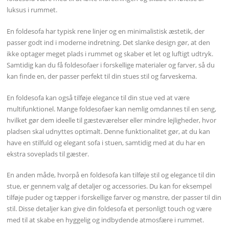
luksus i rummet.
En foldesofa har typisk rene linjer og en minimalistisk æstetik, der
passer godt ind i moderne indretning. Det slanke design gør, at den
ikke optager meget plads i rummet og skaber et let og luftigt udtryk.
Samtidig kan du få foldesofaer i forskellige materialer og farver, så du
kan finde en, der passer perfekt til din stues stil og farveskema.
En foldesofa kan også tilføje elegance til din stue ved at være
multifunktionel. Mange foldesofaer kan nemlig omdannes til en seng,
hvilket gør dem ideelle til gæsteværelser eller mindre lejligheder, hvor
pladsen skal udnyttes optimalt. Denne funktionalitet gør, at du kan
have en stilfuld og elegant sofa i stuen, samtidig med at du har en
ekstra soveplads til gæster.
En anden måde, hvorpå en foldesofa kan tilføje stil og elegance til din
stue, er gennem valg af detaljer og accessories. Du kan for eksempel
tilføje puder og tæpper i forskellige farver og mønstre, der passer til din
stil. Disse detaljer kan give din foldesofa et personligt touch og være
med til at skabe en hyggelig og indbydende atmosfære i rummet.