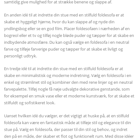
samtidig give mulighed for at strække benene og slappe af.
En anden idé til at indrette din stue med en stilfuld foldesofa er at
skabe et hyggeligt hjørne, hvor du kan slappe af og nyde din
yndlingsbog eller se en god film. Placer foldesofaen i nærheden af en
bogreol eller et tv og tilføj nogle bløde puder og tæpper for at skabe en
indbydende atmosfære. Du kan også vælge en foldesofa i en neutral
farve og tilføje farverige puder og tæpper for at skabe et livligt og
personligt udtryk.
En tredje idé til at indrette din stue med en stilfuld foldesofa er at
skabe en minimalistisk og moderne indretning. Vælg en foldesofa i en
enkel og strømlinet stil og kombiner den med rene linjer og en neutral
farvepalette. Tilføj nogle få nøje udvalgte dekorative genstande, som
for eksempel en smuk vase eller et moderne kunstværk, for at skabe et
stilfuldt og sofistikeret look.
Uanset hvilken idé du vælger, er det vigtigt at huske på, at en stilfuld
foldesofa kan være en fantastisk måde at tilføje stil og elegance til din
stue på. Vælg en foldesofa, der passer til din stil og behov, og indret
den på en måde, der skaber et flot og funktionelt rum. Med disse idéer