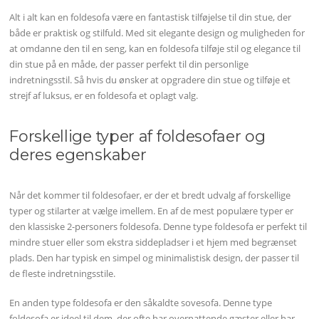
Alt i alt kan en foldesofa være en fantastisk tilføjelse til din stue, der
både er praktisk og stilfuld. Med sit elegante design og muligheden for
at omdanne den til en seng, kan en foldesofa tilføje stil og elegance til
din stue på en måde, der passer perfekt til din personlige
indretningsstil. Så hvis du ønsker at opgradere din stue og tilføje et
strejf af luksus, er en foldesofa et oplagt valg.
Forskellige typer af foldesofaer og
deres egenskaber
Når det kommer til foldesofaer, er der et bredt udvalg af forskellige
typer og stilarter at vælge imellem. En af de mest populære typer er
den klassiske 2-personers foldesofa. Denne type foldesofa er perfekt til
mindre stuer eller som ekstra siddepladser i et hjem med begrænset
plads. Den har typisk en simpel og minimalistisk design, der passer til
de fleste indretningsstile.
En anden type foldesofa er den såkaldte sovesofa. Denne type
foldesofa er ideel til dem, der ofte har overnattende gæster eller har