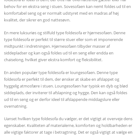
behov for en ekstra seng i stuen. Sovesofaen kan nemt foldes ud til en
komfortabel seng og er normalt udstyret med en madras af høj
kvalitet, der sikrer en god nattesøvn.
En mere luksuriøs og stilfuld type foldesofa er hjørnesofaen. Denne
type foldesofa er perfekt til større stuer eller som et imponerende
midtpunkt i indretningen. Hjørnesofaen tilbyder masser af
siddepladser og kan også foldes ud til en seng eller endda en
chaiselong, hvilket giver ekstra komfort og fleksibilitet.
En anden populær type foldesofa er loungesofaen. Denne type
foldesofa er perfekt til dem, der ønsker at skabe en afslappet og
hyggelig atmosfære i stuen. Loungesofaen har typisk en dyb og blød
siddeplads, der inviterer til afslapning og hygge. Den kan også foldes
ud til en seng og er derfor ideel til afslappende middagslure eller
overnatning.
Uanset hvilken type foldesofa du vælger, er det vigtigt at overveje dens
egenskaber. Kvaliteten af materialerne, komforten og holdbarheden er
alle vigtige faktorer at tage i betragtning. Det er også vigtigt at vælge en