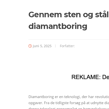
Gennem sten og stål:
diamantboring
juni 5, 2025
Forfatter:
Diamantboring er en teknologi, der har revolutio
opgaver. Fra de tidligste forsøg på at udnytte 
denne teknologi gennemgået en bemærkelsesværd