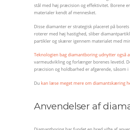
stål med høj præcision og effektivitet. Borene e
materialer kendt af mennesket.
Disse diamanter er strategisk placeret på boret
roterer med høj hastighed, sliber diamantpartikle
partikler og skærer igennem materialet med m
Teknologien bag diamantboring udnytter også a
varmeudvikling og forlænger borenes levetid. Det
præcision og holdbarhed er afgørende, såsom i o
Du
kan læse meget mere om diamantskæring h
Anvendelser af diama
Diamantboring har fundet en bred vifte af anvend