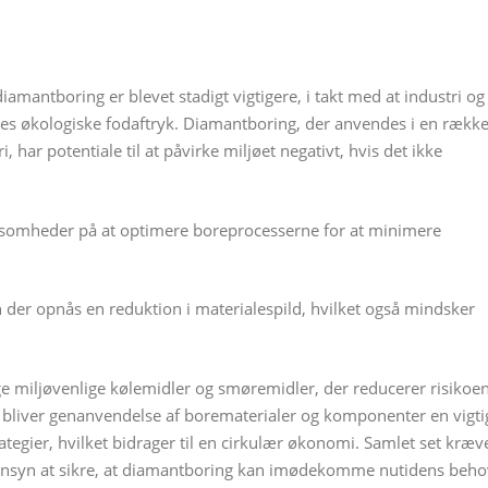
mantboring er blevet stadigt vigtigere, i takt med at industri og
es økologiske fodaftryk. Diamantboring, der anvendes i en rækk
i, har potentiale til at påvirke miljøet negativt, hvis det ikke
rksomheder på at optimere boreprocesserne for at minimere
der opnås en reduktion i materialespild, hvilket også mindsker
ge miljøvenlige kølemidler og smøremidler, der reducerer risikoe
d bliver genanvendelse af borematerialer og komponenter en vigti
egier, hvilket bidrager til en cirkulær økonomi. Samlet set kræv
jøhensyn at sikre, at diamantboring kan imødekomme nutidens beho