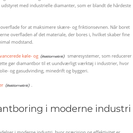
r udstyret med industrielle diamanter, som er blandt de hårdeste
s overflade for at maksimere skære- og friktionsevnen. Når boret
rne overfladen af det materiale, der bores i, hvilket skaber fine
inimal modstand.
vancerede køle- og
smøresystemer, som reducerer
te gør diamantbor til et uundværligt værktøj i industrier, hvor
lie- og gasudvinding, minedrift og byggeri.
er
.
ntboring i moderne industri
elser i moderne industri, hvor præcision og effektivitet er