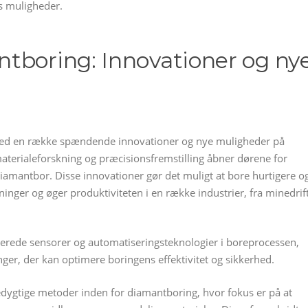
s muligheder.
tboring: Innovationer og ny
med en række spændende innovationer og nye muligheder på
aterialeforskning og præcisionsfremstilling åbner dørene for
iamantbor. Disse innovationer gør det muligt at bore hurtigere o
inger og øger produktiviteten i en række industrier, fra minedrif
cerede sensorer og automatiseringsteknologier i boreprocessen,
nger, der kan optimere boringens effektivitet og sikkerhed.
edygtige metoder inden for diamantboring, hvor fokus er på at