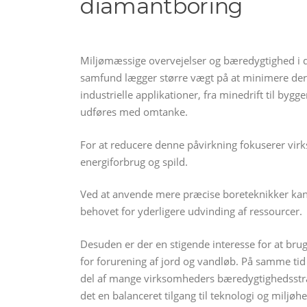
diamantboring
Miljømæssige overvejelser og bæredygtighed i dia
samfund lægger større vægt på at minimere der
industrielle applikationer, fra minedrift til bygger
udføres med omtanke.
For at reducere denne påvirkning fokuserer vi
energiforbrug og spild.
Ved at anvende mere præcise boreteknikker kan 
behovet for yderligere udvinding af ressourcer.
Desuden er der en stigende interesse for at bru
for forurening af jord og vandløb. På samme ti
del af mange virksomheders bæredygtighedsstrat
det en balanceret tilgang til teknologi og mil