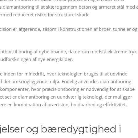
s diamantboring til at skære gennem beton og armeret stål med 
rmed reduceret risiko for strukturel skade.
æcision er afgørende, såsom i konstruktionen af broer, tunneler og
antbor til boring af dybe brønde, da de kan modstå ekstreme tryk
udforskningen af nye energikilder.
 inden for minedrift, hvor teknologien bruges til at udvinde
af det omkringliggende miljø. Endelig anvendes diamantboring
 komponenter, hvor præcisionsboring er nødvendig for at skabe
 set er diamantboring en uundværlig teknologi, der muliggør
vere en kombination af præcision, holdbarhed og effektivitet.
elser og bæredygtighed i