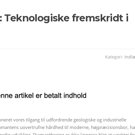
 Teknologiske fremskridt i
Kategori:
Indl
neret vores tilgang til udfordrende geologiske og industrielle
diamantens uovertrufne hårdhed til moderne, højpræcisionsbor, ha
ig udvikling. Diamantboring er ikke længere blot et værktøj fo