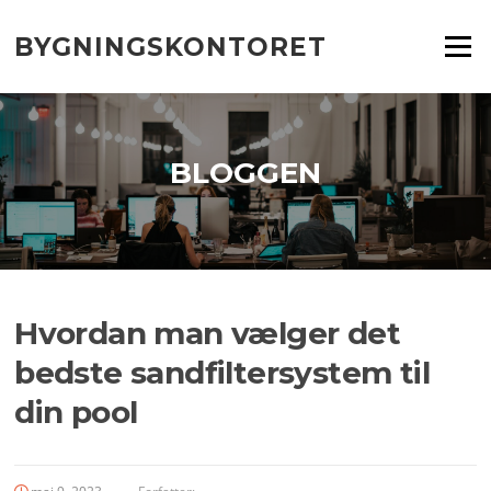
Spring
til
BYGNINGSKONTORET
Menu
indhold
BLOGGEN
Hvordan man vælger det
bedste sandfiltersystem til
din pool