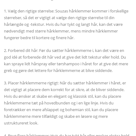
1. Vælg den rigtige størrelse: Souzas hårklemmer kommer i forskellige
størrelser, så det er vigtigt at vælge den rigtige størrelse til din
hårlængde og -tekstur. Hvis du har tykt og langt hår, kan det være
nødvendigt med større hårklemmer, mens mindre hårklemmer
fungerer bedre til kortere og finere hår.
2. Forbered dit hår: Før du sætter hårklemmerne i, kan det være en
god idé at forberede dit hår ved at give det lidt tekstur eller hold. Du
kan spraye lidt hårspray eller tørshampoo i håret for at give det mere
greb og gøre det lettere for hårklemmerne at blive siddende.
3. Placer hårklemmerne rigtigt: Når du sætter hårklemmer i håret, er
det vigtigt at placere dem korrekt for at sikre, at de bliver siddende.
Hvis du ønsker at skabe en elegant og klassisk stil, kan du placere
hårklemmerne tæt på hovedbunden og i en lige linje. Hvis du
foretrækker en mere afslappet og bohemian stil, kan du placere
hårklemmerne mere tilfældigt og skabe en løsere og mere
ustruktureret look.
4. Brug flere hårklemmer: Hvis du har tykt hår eller ønsker ekstra hold,