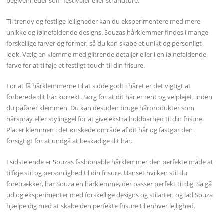
begivenheder som festivaler eller strandture.
Til trendy og festlige lejligheder kan du eksperimentere med mere
unikke og iøjnefaldende designs. Souzas hårklemmer findes i mange
forskellige farver og former, så du kan skabe et unikt og personligt
look. Vælg en klemme med glitrende detaljer eller i en iøjnefaldende
farve for at tilføje et festligt touch til din frisure.
For at få hårklemmerne til at sidde godt i håret er det vigtigt at
forberede dit hår korrekt. Sørg for at dit hår er rent og velplejet, inden
du påfører klemmen. Du kan desuden bruge hårprodukter som
hårspray eller stylinggel for at give ekstra holdbarhed til din frisure.
Placer klemmen i det ønskede område af dit hår og fastgør den
forsigtigt for at undgå at beskadige dit hår.
I sidste ende er Souzas fashionable hårklemmer den perfekte måde at
tilføje stil og personlighed til din frisure. Uanset hvilken stil du
foretrækker, har Souza en hårklemme, der passer perfekt til dig. Så gå
ud og eksperimenter med forskellige designs og stilarter, og lad Souza
hjælpe dig med at skabe den perfekte frisure til enhver lejlighed.