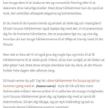
kan bruge dem til at skabe en løs og romantisk fletning eller til at
dekorere dine naturlige krøller. Med disse hårklemmer kan du opnå et
look, der udstråler afslappet elegance og bohemevibes.
Er du mere til de nyeste trends og ønsker at skille dig ud i mængden?
Så kan Souzas hårklemmer også hjælpe dig med det. Vi vil præsentere
dig for de hotteste hårstilarter, der er populære lige nu, og vise dig,
hvordan du kan bruge hårklemmerne til at tilføje et trendy twist til din
frisure.
Men det er ikke alt! Vi vil også give dig nogle tips og tricks til at få
hårklemmerne til at sidde godt i håret, så du kan undgå, at de falder ud
eller glider ned. Med disse simple teknikker kan du sikre, at din frisure
holder hele dagen eller aftenen lang.
Så hvad venter du på? Tag fat
i dine hårklemmer fra Souza og lad os
komme i gang med at
style dit hår på den mest
fashionable måde! I denne artikel vil vi udforske de mange muligheder,
som Souzas hårklemmer giver dig, og hjælpe dig med at opnå dit
drømmelook. Så læn dig tilbage, tag en dyb indånding og lad os
begynde denne hårklemme-eventyr sammen!