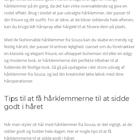
hårklemmer på én gang, da det kan virke overvældende og give en
rodet effekt. Brug i stedet et par udvalgte hårklemmer, der passer til
din frisure og dit outfit. For at sikre, at de bliver siddende hele aftenen,
kan du bruge lidt hårspray eller hårgelé til at fiksere dem på plads.
Med de fashionable hårklemmer fra Souza kan du skabe en trendy og
festlig hårstil, der passer til enhver lejlighed. Uanset om du foretrækker
en klassisk og elegant frisure, en afslappet bohemian stil eller en edgy
og moderne look, er hårklemmerne det perfekte tilbehør til at
fuldende dit festlige look. Så gå på opdagelse i det store udvalg af
hårklemmer fra Souza, og lad din kreativitet løbe løbsk med dine
håroperationer.
Tips til at få hårklemmerne til at sidde
godt i håret
Når man styler sit hår med hårklemmer fra Souza, er det vigtigt, at de
sidder godt og holder hele dagen. Her er nogle tips til at få
hårklemmerne til at sidde godt i håret: