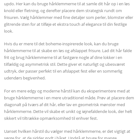
updo. Her kan du bruge hårklemmerne til at samle dit hår op i en løs
knold eller fletning, og derefter placere dem strategisk rundt om
frisuren. Vælg hårklemmer med fine detaljer som perler, blomster eller
glitrende sten for at tilføje et ekstra touch af elegance til din festlige
look.
Hvis du er mere til det boheme-inspirerede look, kan du bruge
hårklemmerne til at skabe en løs og afslappet frisure. Lad dit hår falde
frit og brug hårklemmerne til at fastgøre nogle af dine lokker i en
tilfældig og asymmetrisk stil. Dette giver et naturligt og ubesværet
udtryk, der passer perfekt til en afslappet fest eller en sommerlig
udendørs begivenhed.
For en mere edgy og moderne hårstil kan du eksperimentere med at
bruge hårklemmerne i en mere utraditionel måde. Prøv at placere dem
diagonalt på tværs af dit hår, eller lav en geometrisk mønster med
hårklemmerne. Dette vil skabe et unikt og iøjnefaldende look, der helt
sikkert vil tiltrække opmærksomhed til enhver fest.
Uanset hvilken hårstil du vælger med hårklemmerne, er det vigtigt at
sørge for, at de sidder godt i håret. Undgå at bruge for mange