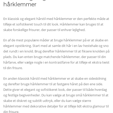
hårklemmer
En klassisk og elegant hårstil med hårklemmer er den perfekte måde at
tilføje et sofistikeret touch til dit look. Hårklemmer kan bruges til at
skabe forskellige frisurer, der passer til enhver lejlighed.
En af de mest populære måder at bruge hårklemmer på er at skabe en
elegant opstikning. Start med at samle dit hår i en lav hestehale og sno
det rundt i en knold. Brug derefter hårklemmer til at fiksere knolden på
plads. Du kan enten bruge matchende hårklemmer, der passer til din
hårfarve, eller vælge nogle i en kontrastfarve for at tilføje et ekstra twist
til din frisure.
En anden klassisk hårstil med hårklemmer er at skabe en sideskilning
og derefter bruge hårklemmer til at fastgøre håret på den ene side.
Dette giver et elegant og sofistikeret look, der passer til både hverdag
og festlige begivenheder. Du kan vælge at bruge små hårklemmer til at
skabe et diskret og subtilt udtryk, eller du kan vælge større
hårklemmer med dekorative detaljer for at tilføje lidt ekstra glamour til
din frisure.