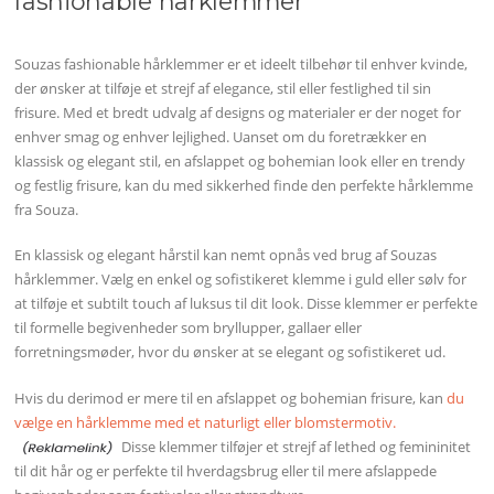
fashionable hårklemmer
Souzas fashionable hårklemmer er et ideelt tilbehør til enhver kvinde,
der ønsker at tilføje et strejf af elegance, stil eller festlighed til sin
frisure. Med et bredt udvalg af designs og materialer er der noget for
enhver smag og enhver lejlighed. Uanset om du foretrækker en
klassisk og elegant stil, en afslappet og bohemian look eller en trendy
og festlig frisure, kan du med sikkerhed finde den perfekte hårklemme
fra Souza.
En klassisk og elegant hårstil kan nemt opnås ved brug af Souzas
hårklemmer. Vælg en enkel og sofistikeret klemme i guld eller sølv for
at tilføje et subtilt touch af luksus til dit look. Disse klemmer er perfekte
til formelle begivenheder som bryllupper, gallaer eller
forretningsmøder, hvor du ønsker at se elegant og sofistikeret ud.
Hvis du derimod er mere til en afslappet og bohemian frisure, kan
du
vælge en hårklemme med et naturligt eller blomstermotiv.
Disse klemmer tilføjer et strejf af lethed og femininitet
til dit hår og er perfekte til hverdagsbrug eller til mere afslappede