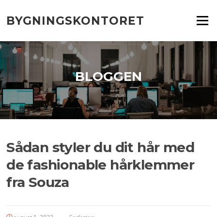
Spring
til
BYGNINGSKONTORET
Menu
indhold
BLOGGEN
Sådan styler du dit hår med
de fashionable hårklemmer
fra Souza