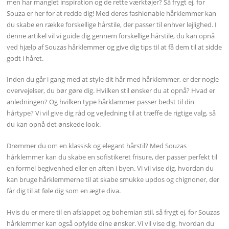
men har manglet inspiration og de rette værktøjer? Så frygt ej, for
Souza er her for at redde dig! Med deres fashionable hårklemmer kan
du skabe en række forskellige hårstile, der passer til enhver lejlighed. I
denne artikel vil vi guide dig gennem forskellige hårstile, du kan opnå
ved hjælp af Souzas hårklemmer og give dig tips til at få dem til at sidde
godt i håret.
Inden du går i gang med at style dit hår med hårklemmer, er der nogle
overvejelser, du bør gøre dig. Hvilken stil ønsker du at opnå? Hvad er
anledningen? Og hvilken type hårklammer passer bedst til din
hårtype? Vi vil give dig råd og vejledning til at træffe de rigtige valg, så
du kan opnå det ønskede look.
Drømmer du om en klassisk og elegant hårstil? Med Souzas
hårklemmer kan du skabe en sofistikeret frisure, der passer perfekt til
en formel begivenhed eller en aften i byen. Vi vil vise dig, hvordan du
kan bruge hårklemmerne til at skabe smukke updos og chignoner, der
får dig til at føle dig som en ægte diva.
Hvis du er mere til en afslappet og bohemian stil, så frygt ej, for Souzas
hårklemmer kan også opfylde dine ønsker. Vi vil vise dig, hvordan du