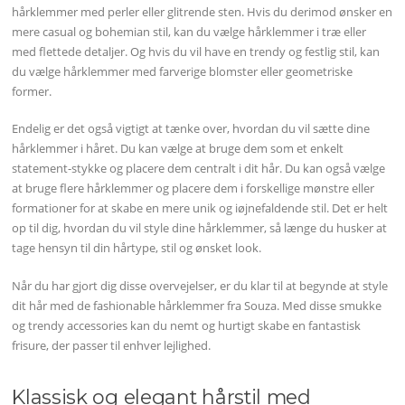
hårklemmer med perler eller glitrende sten. Hvis du derimod ønsker en
mere casual og bohemian stil, kan du vælge hårklemmer i træ eller
med flettede detaljer. Og hvis du vil have en trendy og festlig stil, kan
du vælge hårklemmer med farverige blomster eller geometriske
former.
Endelig er det også vigtigt at tænke over, hvordan du vil sætte dine
hårklemmer i håret. Du kan vælge at bruge dem som et enkelt
statement-stykke og placere dem centralt i dit hår. Du kan også vælge
at bruge flere hårklemmer og placere dem i forskellige mønstre eller
formationer for at skabe en mere unik og iøjnefaldende stil. Det er helt
op til dig, hvordan du vil style dine hårklemmer, så længe du husker at
tage hensyn til din hårtype, stil og ønsket look.
Når du har gjort dig disse overvejelser, er du klar til at begynde at style
dit hår med de fashionable hårklemmer fra Souza. Med disse smukke
og trendy accessories kan du nemt og hurtigt skabe en fantastisk
frisure, der passer til enhver lejlighed.
Klassisk og elegant hårstil med