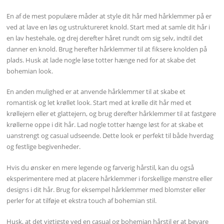
En af de mest populære måder at style dit hår med hårklemmer på er
ved at lave en løs og ustruktureret knold. Start med at samle dit hår i
en lav hestehale, og drej derefter håret rundt om sig selv, indtil det
danner en knold. Brug herefter hårklemmer til at fiksere knolden på
plads. Husk at lade nogle løse totter hænge ned for at skabe det
bohemian look.
En anden mulighed er at anvende hårklemmer til at skabe et
romantisk og let krøllet look. Start med at krølle dit hår med et
krøllejern eller et glattejern, og brug derefter hårklemmer til at fastgøre
krøllerne oppe i dit hår. Lad nogle totter hænge løst for at skabe et
uanstrengt og casual udseende. Dette look er perfekt til både hverdag
og festlige begivenheder.
Hvis du ønsker en mere legende og farverig hårstil, kan du også
eksperimentere med at placere hårklemmer i forskellige mønstre eller
designs i dit hår. Brug for eksempel hårklemmer med blomster eller
perler for at tilføje et ekstra touch af bohemian stil.
Husk, at det vigtigste ved en casual og bohemian hårstil er at bevare