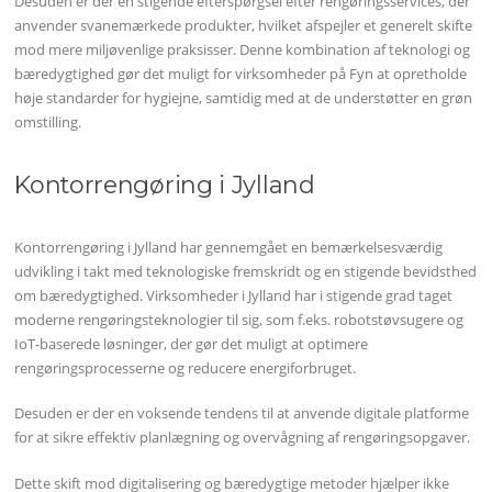
Desuden er der en stigende efterspørgsel efter rengøringsservices, der
anvender svanemærkede produkter, hvilket afspejler et generelt skifte
mod mere miljøvenlige praksisser. Denne kombination af teknologi og
bæredygtighed gør det muligt for virksomheder på Fyn at opretholde
høje standarder for hygiejne, samtidig med at de understøtter en grøn
omstilling.
Kontorrengøring i Jylland
Kontorrengøring i Jylland har gennemgået en bemærkelsesværdig
udvikling i takt med teknologiske fremskridt og en stigende bevidsthed
om bæredygtighed. Virksomheder i Jylland har i stigende grad taget
moderne rengøringsteknologier til sig, som f.eks. robotstøvsugere og
IoT-baserede løsninger, der gør det muligt at optimere
rengøringsprocesserne og reducere energiforbruget.
Desuden er der en voksende tendens til at anvende digitale platforme
for at sikre effektiv planlægning og overvågning af rengøringsopgaver.
Dette skift mod digitalisering og bæredygtige metoder hjælper ikke