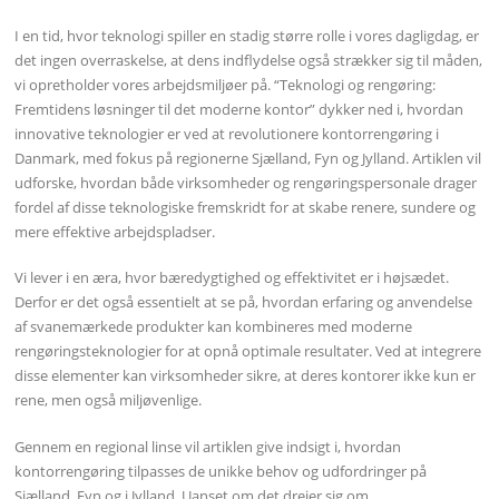
I en tid, hvor teknologi spiller en stadig større rolle i vores dagligdag, er
det ingen overraskelse, at dens indflydelse også strækker sig til måden,
vi opretholder vores arbejdsmiljøer på. “Teknologi og rengøring:
Fremtidens løsninger til det moderne kontor” dykker ned i, hvordan
innovative teknologier er ved at revolutionere kontorrengøring i
Danmark, med fokus på regionerne Sjælland, Fyn og Jylland. Artiklen vil
udforske, hvordan både virksomheder og rengøringspersonale drager
fordel af disse teknologiske fremskridt for at skabe renere, sundere og
mere effektive arbejdspladser.
Vi lever i en æra, hvor bæredygtighed og effektivitet er i højsædet.
Derfor er det også essentielt at se på, hvordan erfaring og anvendelse
af svanemærkede produkter kan kombineres med moderne
rengøringsteknologier for at opnå optimale resultater. Ved at integrere
disse elementer kan virksomheder sikre, at deres kontorer ikke kun er
rene, men også miljøvenlige.
Gennem en regional linse vil artiklen give indsigt i, hvordan
kontorrengøring tilpasses de unikke behov og udfordringer på
Sjælland, Fyn og i Jylland. Uanset om det drejer sig om