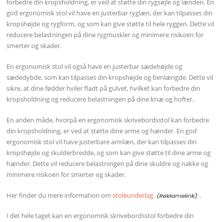
forbedre din kropsholdning, er ved at støtte din rygsøjle og lænden. En
god ergonomisk stol vil have en justerbar ryglæn, der kan tilpasses din
kropshøjde og rygform, og som kan give støtte til hele ryggen. Dette vil
reducere belastningen på dine rygmuskler og minimere risikoen for
smerter og skader.
En ergonomisk stol vil også have en justerbar sædehøjde og
sædedybde, som kan tilpasses din kropshøjde og benlængde. Dette vil
sikre, at dine fødder hviler fladt på gulvet, hvilket kan forbedre din
kropsholdning og reducere belastningen på dine knæ og hofter.
En anden måde, hvorpå en ergonomisk skrivebordsstol kan forbedre
din kropsholdning, er ved at støtte dine arme og hænder. En god
ergonomisk stol vil have justerbare armlæn, der kan tilpasses din
kropshøjde og skulderbredde, og som kan give støtte til dine arme og
hænder. Dette vil reducere belastningen på dine skuldre og nakke og
minimere risikoen for smerter og skader.
Her finder du mere information om
stoleunderlag
.
I det hele taget kan en ergonomisk skrivebordsstol forbedre din