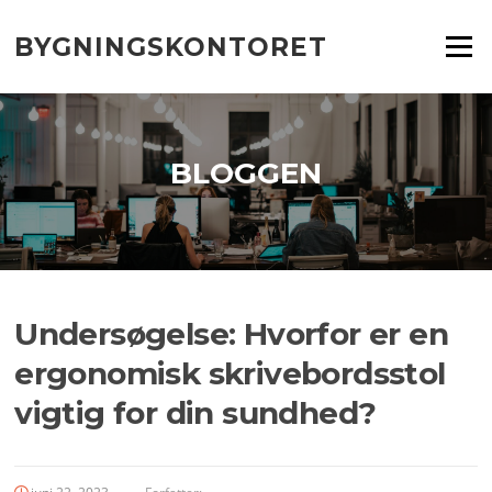
Spring
til
BYGNINGSKONTORET
Menu
indhold
BLOGGEN
Undersøgelse: Hvorfor er en
ergonomisk skrivebordsstol
vigtig for din sundhed?