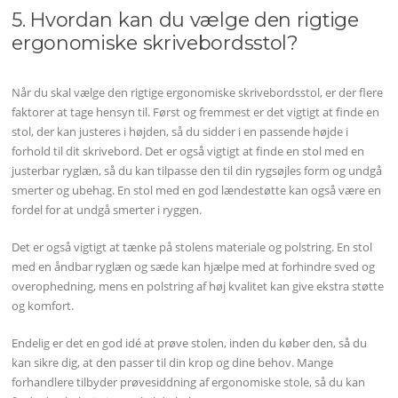
5. Hvordan kan du vælge den rigtige
ergonomiske skrivebordsstol?
Når du skal vælge den rigtige ergonomiske skrivebordsstol, er der flere
faktorer at tage hensyn til. Først og fremmest er det vigtigt at finde en
stol, der kan justeres i højden, så du sidder i en passende højde i
forhold til dit skrivebord. Det er også vigtigt at finde en stol med en
justerbar ryglæn, så du kan tilpasse den til din rygsøjles form og undgå
smerter og ubehag. En stol med en god lændestøtte kan også være en
fordel for at undgå smerter i ryggen.
Det er også vigtigt at tænke på stolens materiale og polstring. En stol
med en åndbar ryglæn og sæde kan hjælpe med at forhindre sved og
overophedning, mens en polstring af høj kvalitet kan give ekstra støtte
og komfort.
Endelig er det en god idé at prøve stolen, inden du køber den, så du
kan sikre dig, at den passer til din krop og dine behov. Mange
forhandlere tilbyder prøvesiddning af ergonomiske stole, så du kan