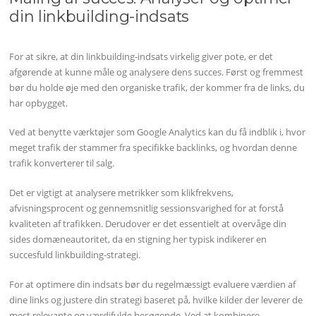
din linkbuilding-indsats
For at sikre, at din linkbuilding-indsats virkelig giver pote, er det
afgørende at kunne måle og analysere dens succes. Først og fremmest
bør du holde øje med den organiske trafik, der kommer fra de links, du
har opbygget.
Ved at benytte værktøjer som Google Analytics kan du få indblik i, hvor
meget trafik der stammer fra specifikke backlinks, og hvordan denne
trafik konverterer til salg.
Det er vigtigt at analysere metrikker som klikfrekvens,
afvisningsprocent og gennemsnitlig sessionsvarighed for at forstå
kvaliteten af trafikken. Derudover er det essentielt at overvåge din
sides domæneautoritet, da en stigning her typisk indikerer en
succesfuld linkbuilding-strategi.
For at optimere din indsats bør du regelmæssigt evaluere værdien af
dine links og justere din strategi baseret på, hvilke kilder der leverer de
mest relevante og værdifulde besøgende. Ved at kombinere