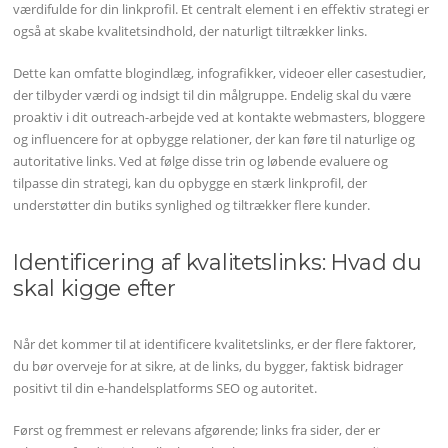
værdifulde for din linkprofil. Et centralt element i en effektiv strategi er
også at skabe kvalitetsindhold, der naturligt tiltrækker links.
Dette kan omfatte blogindlæg, infografikker, videoer eller casestudier,
der tilbyder værdi og indsigt til din målgruppe. Endelig skal du være
proaktiv i dit outreach-arbejde ved at kontakte webmasters, bloggere
og influencere for at opbygge relationer, der kan føre til naturlige og
autoritative links. Ved at følge disse trin og løbende evaluere og
tilpasse din strategi, kan du opbygge en stærk linkprofil, der
understøtter din butiks synlighed og tiltrækker flere kunder.
Identificering af kvalitetslinks: Hvad du
skal kigge efter
Når det kommer til at identificere kvalitetslinks, er der flere faktorer,
du bør overveje for at sikre, at de links, du bygger, faktisk bidrager
positivt til din e-handelsplatforms SEO og autoritet.
Først og fremmest er relevans afgørende; links fra sider, der er