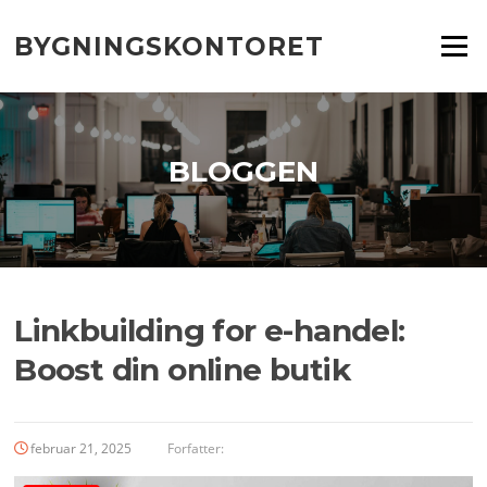
Spring
til
BYGNINGSKONTORET
Menu
indhold
BLOGGEN
Linkbuilding for e-handel:
Boost din online butik
februar 21, 2025
Forfatter: