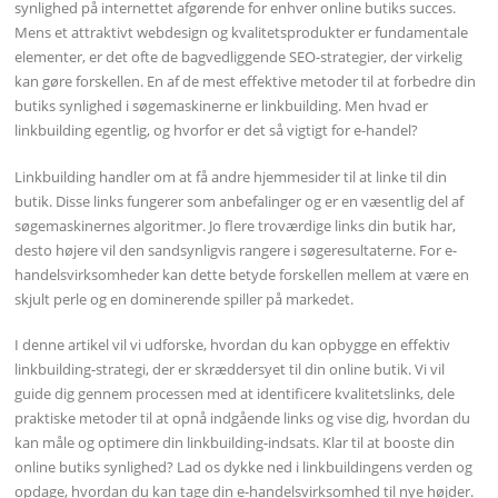
synlighed på internettet afgørende for enhver online butiks succes.
Mens et attraktivt webdesign og kvalitetsprodukter er fundamentale
elementer, er det ofte de bagvedliggende SEO-strategier, der virkelig
kan gøre forskellen. En af de mest effektive metoder til at forbedre din
butiks synlighed i søgemaskinerne er linkbuilding. Men hvad er
linkbuilding egentlig, og hvorfor er det så vigtigt for e-handel?
Linkbuilding handler om at få andre hjemmesider til at linke til din
butik. Disse links fungerer som anbefalinger og er en væsentlig del af
søgemaskinernes algoritmer. Jo flere troværdige links din butik har,
desto højere vil den sandsynligvis rangere i søgeresultaterne. For e-
handelsvirksomheder kan dette betyde forskellen mellem at være en
skjult perle og en dominerende spiller på markedet.
I denne artikel vil vi udforske, hvordan du kan opbygge en effektiv
linkbuilding-strategi, der er skræddersyet til din online butik. Vi vil
guide dig gennem processen med at identificere kvalitetslinks, dele
praktiske metoder til at opnå indgående links og vise dig, hvordan du
kan måle og optimere din linkbuilding-indsats. Klar til at booste din
online butiks synlighed? Lad os dykke ned i linkbuildingens verden og
opdage, hvordan du kan tage din e-handelsvirksomhed til nye højder.