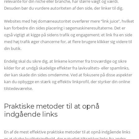
relevante for din niche eller branche, har større vægt og værdi.
Desuden bør du vurdere autoriteten af den side, der linker til dig.
Websites med høj domæneautoritet overfører mere “link juice”, hvilket
kan forbedre din sides placering i søgemaskineresultaterne. Det er
også vigtigt at kigge på sidens trafik og engagement; et link fra en side
med høj trafik øger chancerne for, at flere brugere klikker sig videre til
din butik.
Endelig skal du sikre dig, at linkene kommer fra troværdige og sikre
kilder for at undgå skadelige effekter fra lavkvalitets- eller spamlinks,
der kan skade din sides omdømme. Ved at fokusere på disse aspekter
kan du opbygge en stærk og effektiv linkprofil, der styrker din online
tilstedeværelse.
Praktiske metoder til at opnå
indgående links
En af de mest effektive praktiske metoder til at opnå indgående links
er at skabe kvalitetsindhold, der naturligt tiltrækker links fra andre