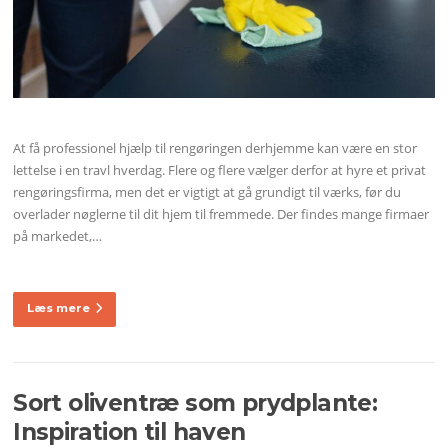
At få professionel hjælp til rengøringen derhjemme kan være en stor
lettelse i en travl hverdag. Flere og flere vælger derfor at hyre et privat
rengøringsfirma, men det er vigtigt at gå grundigt til værks, før du
overlader nøglerne til dit hjem til fremmede. Der findes mange firmaer
på markedet,…
Læs mere
Sort oliventræ som prydplante:
Inspiration til haven