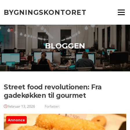
Spring
til
BYGNINGSKONTORET
Menu
indhold
BLOGGEN
Street food revolutionen: Fra
gadekøkken til gourmet
februar 13, 2026
Forfatter:
Annonce