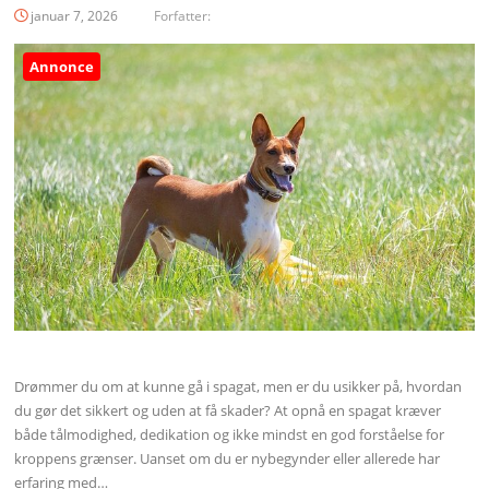
januar 7, 2026
Forfatter:
Annonce
Drømmer du om at kunne gå i spagat, men er du usikker på, hvordan
du gør det sikkert og uden at få skader? At opnå en spagat kræver
både tålmodighed, dedikation og ikke mindst en god forståelse for
kroppens grænser. Uanset om du er nybegynder eller allerede har
erfaring med…