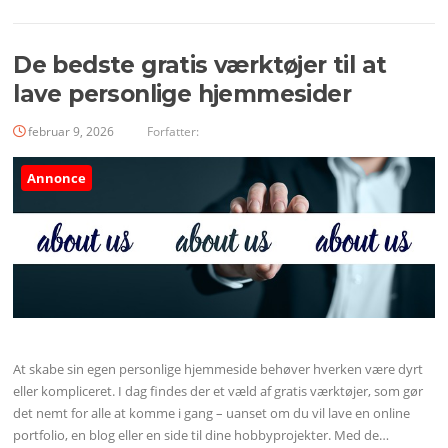
De bedste gratis værktøjer til at
lave personlige hjemmesider
februar 9, 2026
Forfatter:
Annonce
At skabe sin egen personlige hjemmeside behøver hverken være dyrt
eller kompliceret. I dag findes der et væld af gratis værktøjer, som gør
det nemt for alle at komme i gang – uanset om du vil lave en online
portfolio, en blog eller en side til dine hobbyprojekter. Med de…