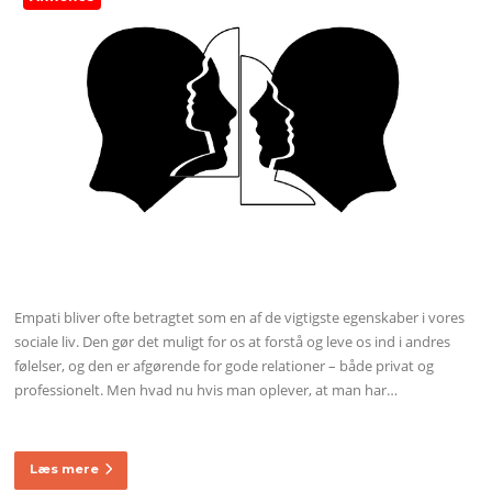
Empati bliver ofte betragtet som en af de vigtigste egenskaber i vores
sociale liv. Den gør det muligt for os at forstå og leve os ind i andres
følelser, og den er afgørende for gode relationer – både privat og
professionelt. Men hvad nu hvis man oplever, at man har…
Læs mere